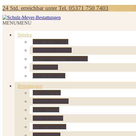
24 Std. erreichbar unter Tel. 05371 750 7403
MENU
MENU
Service
Hilfe im Trauerfall
Bestattungsvorsorge
Totenmasken / Gedenktafeln
Thanatologie
moderne Medien
Bestattungen
Almbestattung
Diamantbestattung
Erdbestattung
Feuerbestattung
Kristallbestattung
Luftbestattung