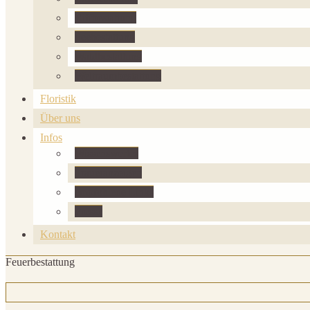
Riffbestattung
Seebestattung
Waldbestattung
Weltraumbestattung
Floristik
Über uns
Infos
Wissenswertes
Traueranzeigen
empfohlene Links
Presse
Kontakt
Feuerbestattung